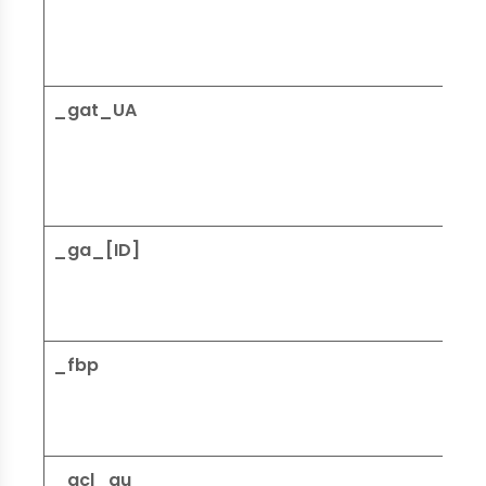
_gat_UA
_ga_[ID]
_fbp
_gcl_au