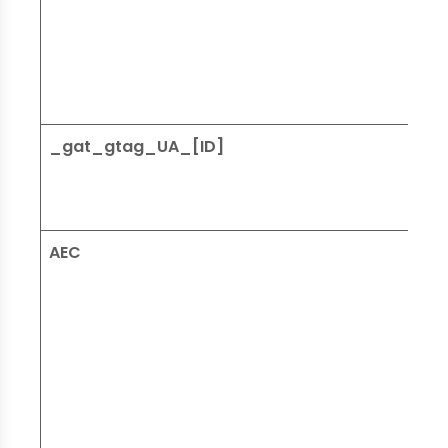
_gat_gtag_UA_[ID]
AEC