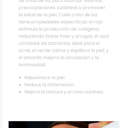
de onda de luz para abordar diversas
preocupaciones cutáneas y promover
la salud de la piel. Cada color de luz
tiene propiedades específicas: el rojo
estimula la producción de colágeno,
reduciendo líneas finas y arrugas; el azul
combate las bacterias, ideal para el
acné; el verde calma y equilibra la piel; y
el amarillo mejora la circulación y la
luminosidad.
Rejuvenece la piel
Reduce la inflamación.
Mejora la textura y el tono cutáneo.