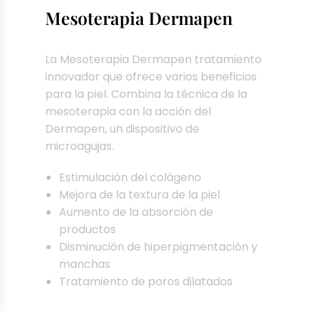
Mesoterapia Dermapen​
La Mesoterapia Dermapen tratamiento
innovador que ofrece varios beneficios
para la piel. Combina la técnica de la
mesoterapia con la acción del
Dermapen, un dispositivo de
microagujas.
Estimulación del colágeno
Mejora de la textura de la piel
Aumento de la absorción de
productos
Disminución de hiperpigmentación y
manchas
Tratamiento de poros dilatados