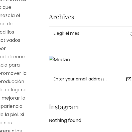
a que
Archives
mezcla el
uso de
odillos
activados
Ad Banner
por
info@la-studioweb.com
radiofrecue
ncia para
promover la
producción
de colágeno
 mejorar la
Instagram
apariencia
e la piel. Si
Nothing found
ienes
preguntas