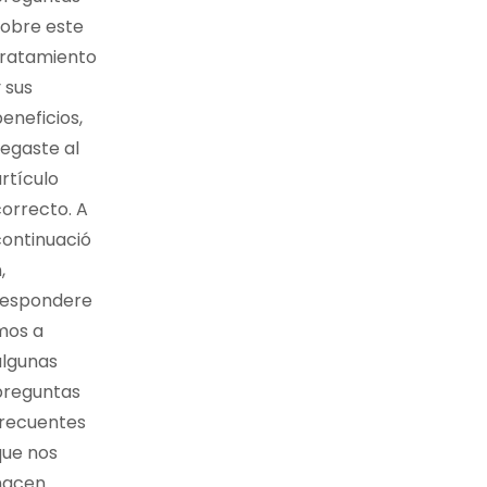
sobre este
tratamiento
 sus
eneficios,
legaste al
rtículo
correcto. A
continuació
,
respondere
mos a
algunas
preguntas
frecuentes
que nos
hacen