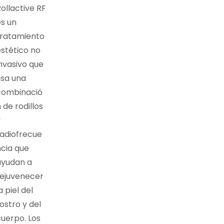
ollactive RF
es un
tratamiento
estético no
nvasivo que
usa una
combinació
 de rodillos
y
radiofrecue
ncia que
ayudan a
rejuvenecer
a piel del
ostro y del
cuerpo. Los