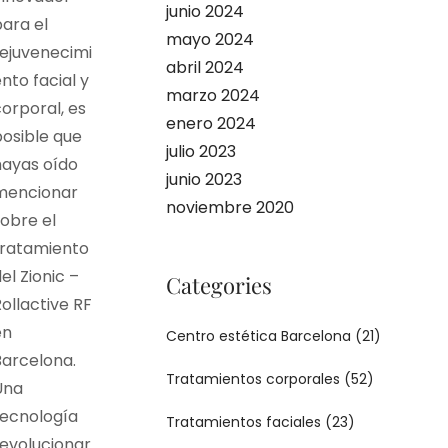
junio 2024
ara el
mayo 2024
rejuvenecimi
abril 2024
nto facial y
marzo 2024
orporal, es
enero 2024
posible que
julio 2023
hayas oído
junio 2023
mencionar
noviembre 2020
obre el
tratamiento
el Zionic –
Categories
ollactive RF
en
Centro estética Barcelona
(21)
Barcelona.
Tratamientos corporales
(52)
Una
tecnología
Tratamientos faciales
(23)
revolucionar