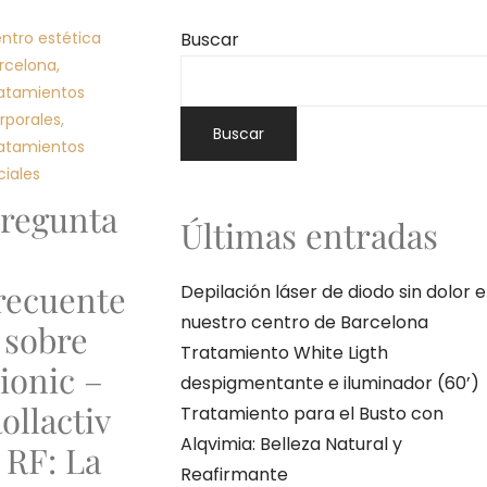
ntro estética
Buscar
rcelona
,
atamientos
rporales
,
Buscar
atamientos
ciales
regunta
Últimas entradas
recuente
Depilación láser de diodo sin dolor 
nuestro centro de Barcelona
 sobre
Tratamiento White Ligth
ionic –
despigmentante e iluminador (60’)
ollactiv
Tratamiento para el Busto con
Alqvimia: Belleza Natural y
 RF: La
Reafirmante