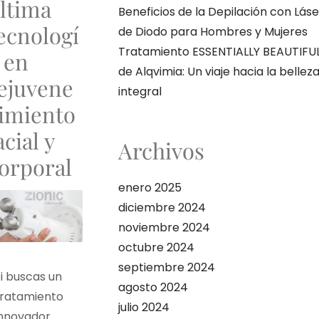
ltima
Beneficios de la Depilación con Láse
ecnologí
de Diodo para Hombres y Mujeres
Tratamiento ESSENTIALLY BEAUTIFU
 en
de Alqvimia: Un viaje hacia la bellez
ejuvene
integral
imiento
acial y
Archivos
orporal
enero 2025
diciembre 2024
noviembre 2024
octubre 2024
septiembre 2024
i buscas un
agosto 2024
tratamiento
julio 2024
innovador