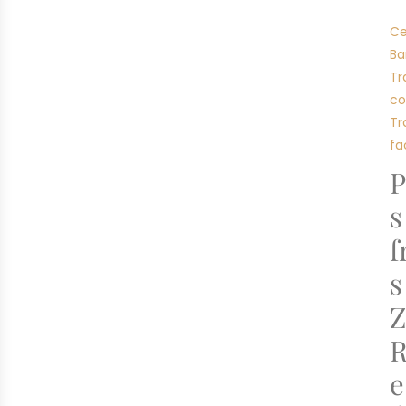
Ce
Ba
Tr
co
Tr
fa
P
s
f
s
Z
R
e