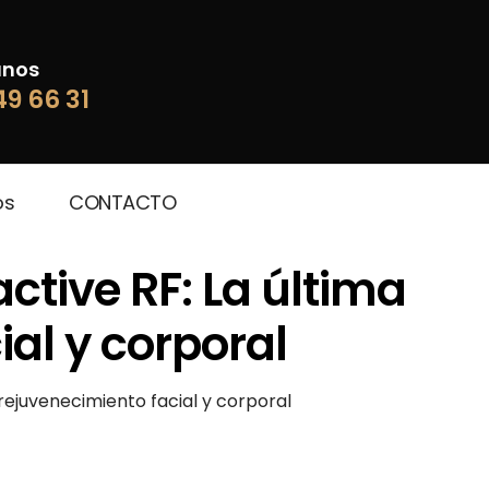
anos
49 66 31
os
CONTACTO
ctive RF: La última
al y corporal
 rejuvenecimiento facial y corporal