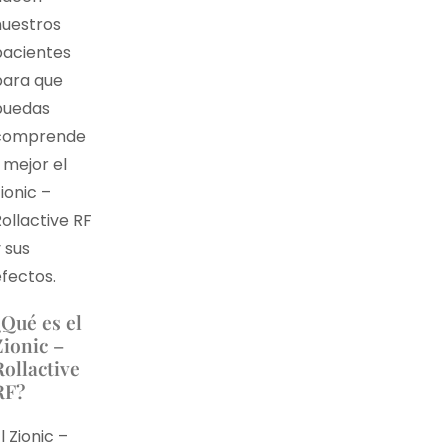
nuestros
pacientes
para que
puedas
comprende
 mejor el
ionic –
ollactive RF
 sus
fectos.
¿Qué es el
Zionic –
Rollactive
RF?
l Zionic –