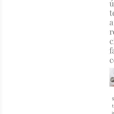
ú
t
a
r
c
f
c
S